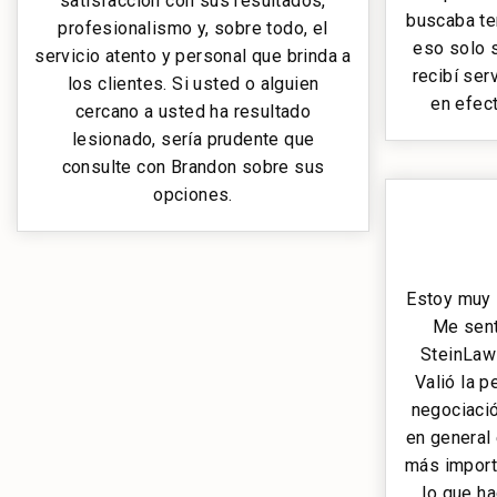
satisfacción con sus resultados,
buscaba te
profesionalismo y, sobre todo, el
eso solo si
servicio atento y personal que brinda a
recibí se
los clientes. Si usted o alguien
en efec
cercano a usted ha resultado
lesionado, sería prudente que
consulte con Brandon sobre sus
opciones.
Estoy muy 
Me sent
SteinLaw
Valió la p
negociació
en general
más import
lo que h