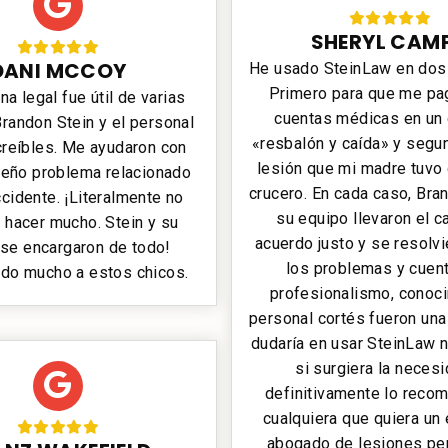
SHERYL CAM
DANI MCCOY
He usado SteinLaw en dos
Primero para que me pa
na legal fue útil de varias
cuentas médicas en un
randon Stein y el personal
«resbalón y caída» y segu
creíbles. Me ayudaron con
lesión que mi madre tuvo 
eño problema relacionado
crucero. En cada caso, Bra
cidente. ¡Literalmente no
su equipo llevaron el c
 hacer mucho. Stein y su
acuerdo justo y se resolv
se encargaron de todo!
los problemas y cuent
do mucho a estos chicos.
profesionalismo, conoc
personal cortés fueron una
dudaría en usar SteinLaw
si surgiera la neces
definitivamente lo recom
cualquiera que quiera un
abogado de lesiones pe