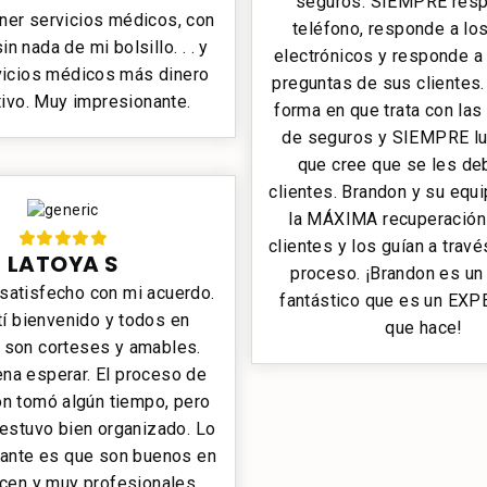
seguros. SIEMPRE res
ner servicios médicos, con
teléfono, responde a lo
n nada de mi bolsillo. . . y
electrónicos y responde 
rvicios médicos más dinero
preguntas de sus clientes.
tivo. Muy impresionante.
forma en que trata con la
de seguros y SIEMPRE lu
que cree que se les de
clientes. Brandon y su equ
la MÁXIMA recuperación
clientes y los guían a travé
LATOYA S
proceso. ¡Brandon es u
satisfecho con mi acuerdo.
fantástico que es un EXP
í bienvenido y todos en
que hace!
 son corteses y amables.
ena esperar. El proceso de
n tomó algún tiempo, pero
 estuvo bien organizado. Lo
ante es que son buenos en
acen y muy profesionales.