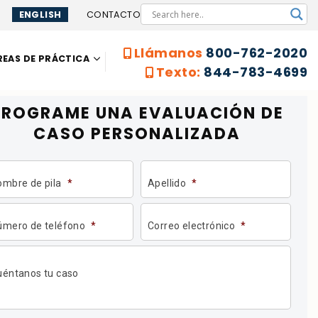
ENGLISH
CONTACTO
Llámanos
800-762-2020
REAS DE PRÁCTICA
Texto:
844-783-4699
PROGRAME UNA
EVALUACIÓN DE
CASO PERSONALIZADA
ombre de pila
*
Apellido
*
úmero de teléfono
*
Correo electrónico
*
uéntanos tu caso