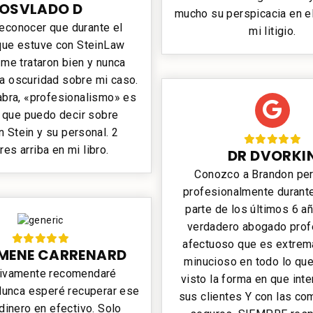
OSVLADO D
mucho su perspicacia en e
reconocer que durante el
mi litigio.
que estuve con SteinLaw
me trataron bien y nunca
la oscuridad sobre mi caso.
abra, «profesionalismo» es
o que puedo decir sobre
 Stein y su personal. 2
res arriba en mi libro.
DR DVORKI
Conozco a Brandon per
profesionalmente durant
parte de los últimos 6 a
verdadero abogado prof
afectuoso que es extre
MENE CARRENARD
minucioso en todo lo que
tivamente recomendaré
visto la forma en que int
Nunca esperé recuperar ese
sus clientes Y con las co
 dinero en efectivo. Solo