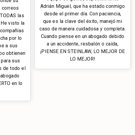
ponde su
Adrián Miguel, que ha estado conmigo
s correos
desde el primer día. Con paciencia,
a TODAS las
que es la clave del éxito, manejó mi
 He visto la
caso de manera cuidadosa y completa.
s compañías
Cuando piense en un abogado debido
cha por lo
a un accidente, resbalón o caída,
be a sus
¡PIENSE EN STEINLAW, LO MEJOR DE
ipo obtienen
LO MEJOR!
 para sus
s de todo el
n abogado
ERTO en lo