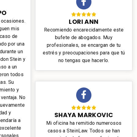
PO
LORI ANN
 ocasiones.
guen mis
Recomiendo encarecidamente este
 caso de
bufete de abogados. Muy
ndo por una
profesionales, se encargan de tu
durante un
estrés y preocupaciones para que tú
ndon Stein y
no tengas que hacerlo.
aso a un
ieron todos
as. Su
imiento y
 ventaja. No
 nuevamente
idad y
SHAYA MARKOVIC
endaría a
Mi oficina ha remitido numerosos
 excelente
casos a SteinLaw. Todos se han
rsonales.