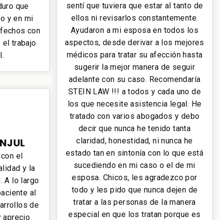
sentí que tuviera que estar al tanto de
 duro que
ellos ni revisarlos constantemente.
o y en mi
Ayudaron a mi esposa en todos los
sfechos con
aspectos, desde derivar a los mejores
 el trabajo
médicos para tratar su afección hasta
l.
sugerir la mejor manera de seguir
adelante con su caso. Recomendaría
STEIN LAW !!! a todos y cada uno de
los que necesite asistencia legal. He
tratado con varios abogados y debo
decir que nunca he tenido tanta
claridad, honestidad, ni nunca he
NJUL
estado tan en sintonía con lo que está
con el
sucediendo en mi caso o el de mi
lidad y la
esposa. Chicos, les agradezco por
. A lo largo
todo y les pido que nunca dejen de
aciente al
tratar a las personas de la manera
arrollos de
especial en que los tratan porque es
 aprecio