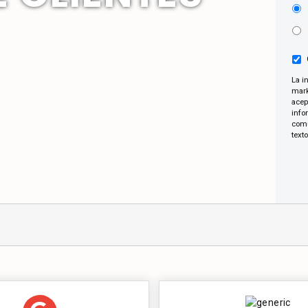
La i
mark
acep
info
comu
text