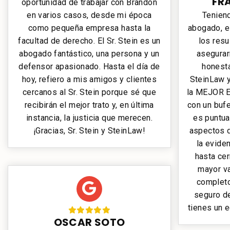
FR
oportunidad de trabajar con Brandon
en varios casos, desde mi época
Tenien
como pequeña empresa hasta la
abogado, e
facultad de derecho. El Sr. Stein es un
los resu
abogado fantástico, una persona y un
asegurar
defensor apasionado. Hasta el día de
honesta
hoy, refiero a mis amigos y clientes
SteinLaw y
cercanos al Sr. Stein porque sé que
la MEJOR E
recibirán el mejor trato y, en última
con un buf
instancia, la justicia que merecen.
es puntua
¡Gracias, Sr. Stein y SteinLaw!
aspectos d
la eviden
hasta cerr
mayor va
completo
seguro d
tienes un e
OSCAR SOTO