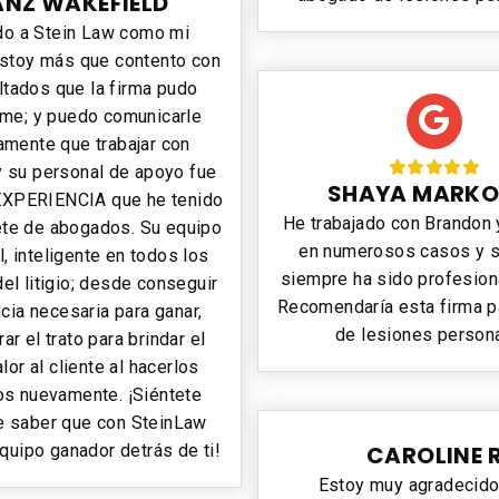
ANZ WAKEFIELD
do a Stein Law como mi
stoy más que contento con
ltados que la firma pudo
me; y puedo comunicarle
mente que trabajar con
 su personal de apoyo fue
SHAYA MARKO
XPERIENCIA que he tenido
He trabajado con Brandon
ete de abogados. Su equipo
en numerosos casos y s
l, inteligente en todos los
siempre ha sido profesiona
el litigio; desde conseguir
Recomendaría esta firma p
cia necesaria para ganar,
de lesiones person
ar el trato para brindar el
lor al cliente al hacerlos
s nuevamente. ¡Siéntete
e saber que con SteinLaw
quipo ganador detrás de ti!
CAROLINE 
Estoy muy agradecido 