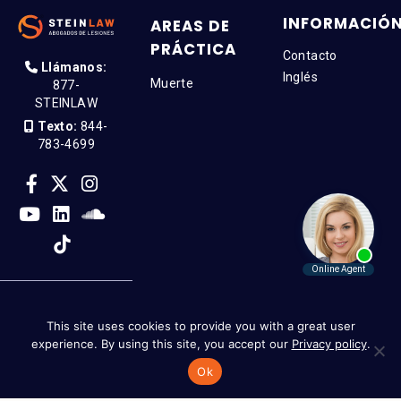
INFORMACIÓ
AREAS DE
PRÁCTICA
Contacto
Llámanos:
Inglés
Muerte
877-
STEINLAW
Texto:
844-
783-4699
This site uses cookies to provide you with a great user
Copyright © 2026 SteinLaw P.A. | Reservados todos los derechos
experience. By using this site, you accept our
Privacy policy
.
Ok