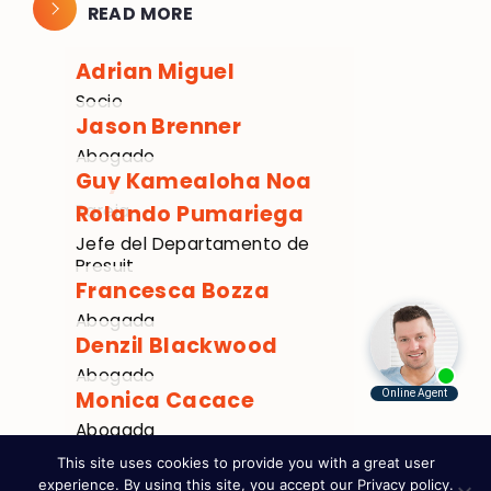
READ MORE
Adrian Miguel
Socio
Jason Brenner
Abogado
Guy Kamealoha Noa
Pareja
Rolando Pumariega
Jefe del Departamento de
Presuit
Francesca Bozza
Abogada
Denzil Blackwood
Abogado
Monica Cacace
Abogada
This site uses cookies to provide you with a great user
experience. By using this site, you accept our
Privacy policy
.